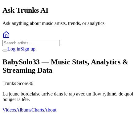
Ask Trunks AI
Ask anything about music artists, trends, or analytics
Log in
Sign up
BabySolo33
— Music Stats, Analytics &
Streaming Data
Trunks Score
36
La jeune bordelaise arrive dans le rap avec un flow rythmé, de quoi
bouger la tête.
Videos
Albums
Charts
About