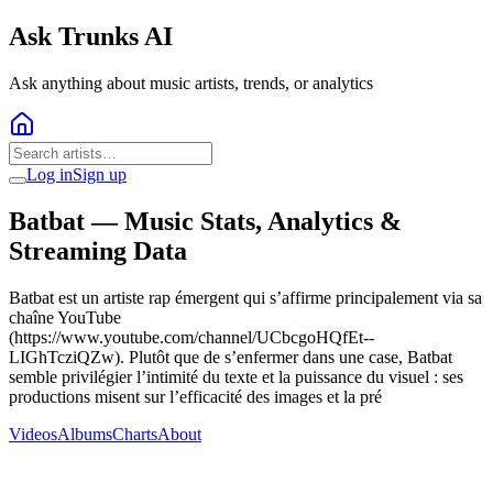
Ask Trunks AI
Ask anything about music artists, trends, or analytics
Log in
Sign up
Batbat
— Music Stats, Analytics &
Streaming Data
Batbat est un artiste rap émergent qui s’affirme principalement via sa
chaîne YouTube
(https://www.youtube.com/channel/UCbcgoHQfEt--
LIGhTcziQZw). Plutôt que de s’enfermer dans une case, Batbat
semble privilégier l’intimité du texte et la puissance du visuel : ses
productions misent sur l’efficacité des images et la pré
Videos
Albums
Charts
About