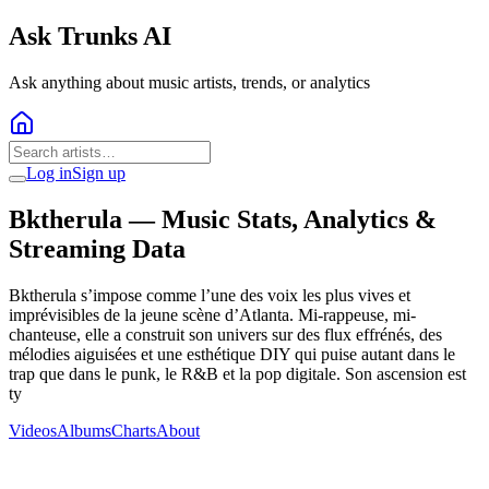
Ask Trunks AI
Ask anything about music artists, trends, or analytics
Log in
Sign up
Bktherula
— Music Stats, Analytics &
Streaming Data
Bktherula s’impose comme l’une des voix les plus vives et
imprévisibles de la jeune scène d’Atlanta. Mi-rappeuse, mi-
chanteuse, elle a construit son univers sur des flux effrénés, des
mélodies aiguisées et une esthétique DIY qui puise autant dans le
trap que dans le punk, le R&B et la pop digitale. Son ascension est
ty
Videos
Albums
Charts
About