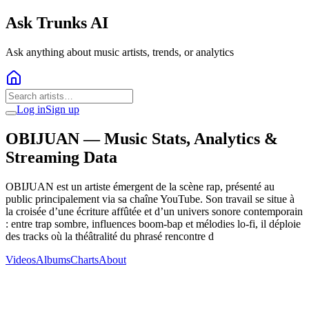
Ask Trunks AI
Ask anything about music artists, trends, or analytics
Log in
Sign up
OBIJUAN
— Music Stats, Analytics &
Streaming Data
OBIJUAN est un artiste émergent de la scène rap, présenté au
public principalement via sa chaîne YouTube. Son travail se situe à
la croisée d’une écriture affûtée et d’un univers sonore contemporain
: entre trap sombre, influences boom‑bap et mélodies lo‑fi, il déploie
des tracks où la théâtralité du phrasé rencontre d
Videos
Albums
Charts
About