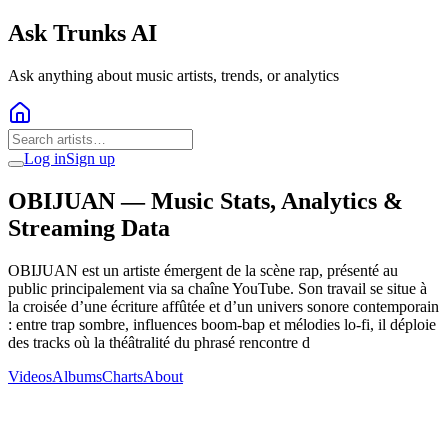
Ask Trunks AI
Ask anything about music artists, trends, or analytics
Log in
Sign up
OBIJUAN
— Music Stats, Analytics &
Streaming Data
OBIJUAN est un artiste émergent de la scène rap, présenté au
public principalement via sa chaîne YouTube. Son travail se situe à
la croisée d’une écriture affûtée et d’un univers sonore contemporain
: entre trap sombre, influences boom‑bap et mélodies lo‑fi, il déploie
des tracks où la théâtralité du phrasé rencontre d
Videos
Albums
Charts
About