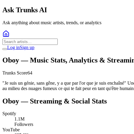
Ask Trunks AI
Ask anything about music artists, trends, or analytics
Log in
Sign up
Oboy
— Music Stats, Analytics & Streami
Trunks Score
64
"Je suis un génie, sans gêne, y a que par l'or que je suis enchaîné" Un
au milieu des nuages fumeux ce qui te fait peur en tant qu'être humain
Oboy
— Streaming & Social Stats
Spotify
1.1M
Followers
YouTube