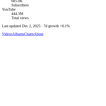
685.0K
Subscribers
YouTube
444.3M
Total views
Last updated
Dec 2, 2025
· 7d growth
+
0.1
%
Videos
Albums
Charts
About