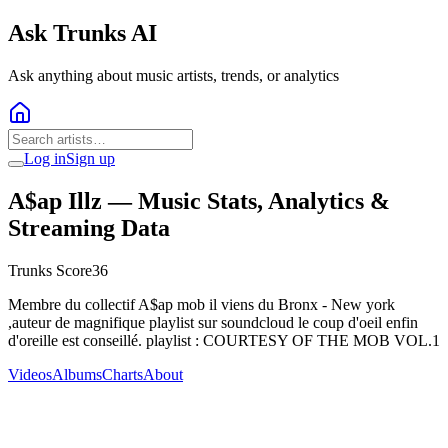
Ask Trunks AI
Ask anything about music artists, trends, or analytics
Log in
Sign up
A$ap Illz
— Music Stats, Analytics &
Streaming Data
Trunks Score
36
Membre du collectif A$ap mob il viens du Bronx - New york
,auteur de magnifique playlist sur soundcloud le coup d'oeil enfin
d'oreille est conseillé. playlist : COURTESY OF THE MOB VOL.1
Videos
Albums
Charts
About